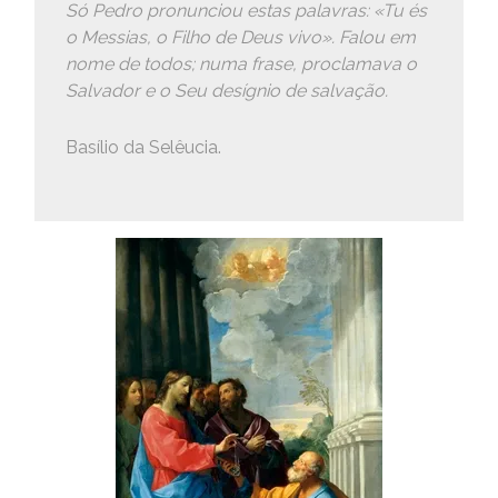
Só Pedro pronunciou estas palavras: «Tu és
o Messias, o Filho de Deus vivo». Falou em
nome de todos; numa frase, proclamava o
Salvador e o Seu desígnio de salvação.
Basílio da Selêucia.