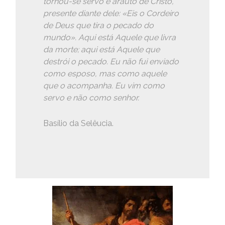
tornou-se servo e arauto de Cristo,
presente diante dele: «Eis o Cordeiro
de Deus que tira o pecado do
mundo». Aqui está Aquele que livra
da morte; aqui está Aquele que
destrói o pecado. Eu não fui enviado
como esposo, mas como aquele
que o acompanha. Eu vim como
servo e não como senhor.
Basílio da Selêucia.