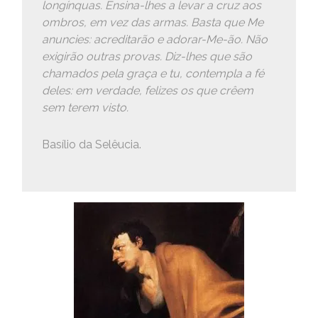
longínquas. Ensina-lhes a levar a cruz aos
ombros, em vez das armas. Basta que Me
anuncies: acreditarão e adorar-Me-ão. Não
exigirão outras provas. Diz-lhes que são
chamados pela graça e tu, contempla a fé
deles: em verdade, felizes os que crêem
sem terem visto.
Basílio da Selêucia.