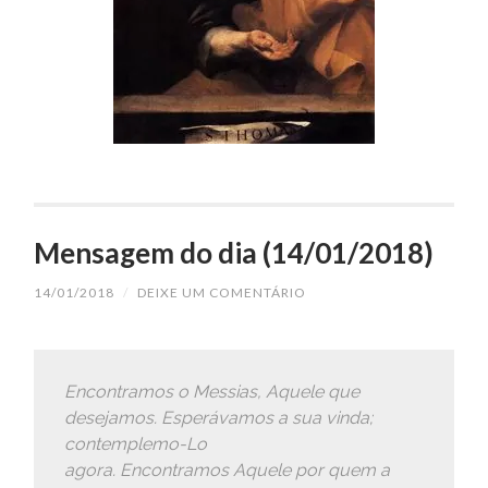
Mensagem do dia (14/01/2018)
14/01/2018
/
DEIXE UM COMENTÁRIO
Encontramos
o
Messias
, Aquele que
desejamos. Esperávamos a sua vinda;
contemplemo-Lo
agora.
Encontramos
Aquele por quem a