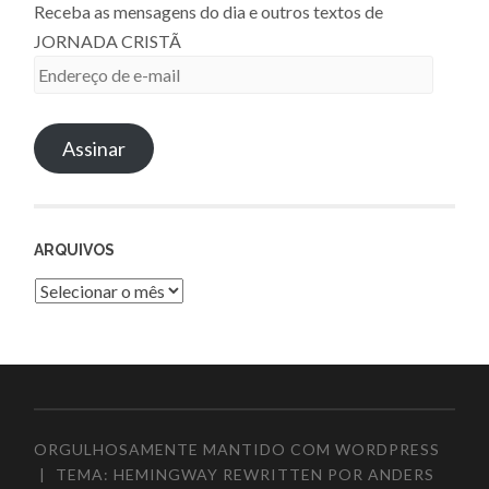
Receba as mensagens do dia e outros textos de
JORNADA CRISTÃ
Endereço
de
e-
Assinar
mail
ARQUIVOS
Arquivos
ORGULHOSAMENTE MANTIDO COM WORDPRESS
|
TEMA: HEMINGWAY REWRITTEN POR
ANDERS