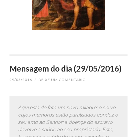
Mensagem do dia (29/05/2016)
29/05/2016
/
DEIXE UM COMENTÁRIO
Aqui está de fato um novo milagre: o servo
cujos membros estão paralisados conduz o
seu amo ao Senhor; a doença do escravo
devolve a saúde ao seu proprietário. Este,
buscando a saúde do servo, encontra o