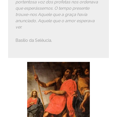
portentosa voz dos profetas nos ordenava
que esperássemos.
O
tempo presente
trouxe-nos Aquele que a graça havia
anunciado, Aquele que
o
amor esperava
ver.
Basílio da Selêucia.