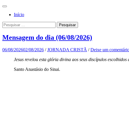
Pular
Menu
para
Para a
Jornada
Início
o
glória de
conteúdo
Cristã
Pesquisa
Pesquisar
Deus, em
por:
comunhão
Mensagem do dia (06/08/2026)
com a
Santa
06/08/2026
02/08/2026
/
JORNADA CRISTÃ
/
Deixe um comentári
Igreja
Jesus revelou esta glória divina aos seus discípulos escolhido
Católica
Santo Anastásio do Sinai.
Apostólica
Romana