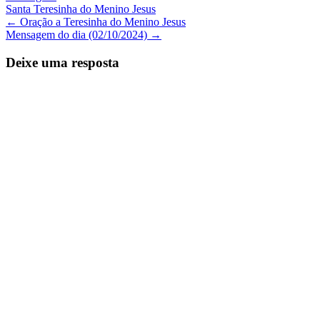
Santa Teresinha do Menino Jesus
Navegação
←
Oração a Teresinha do Menino Jesus
Mensagem do dia (02/10/2024)
→
de
Posts
Deixe uma resposta