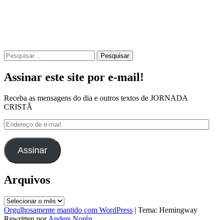
Pesquisar
por:
Assinar este site por e-mail!
Receba as mensagens do dia e outros textos de JORNADA
CRISTÃ
Endereço
de
e-
mail
Assinar
Arquivos
Arquivos
Orgulhosamente mantido com WordPress
|
Tema: Hemingway
Rewritten por
Anders Norén
.