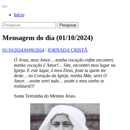
Pular
Menu
para
Para a
Jornada
Início
o
glória de
conteúdo
Cristã
Pesquisa
Pesquisar
Deus, em
por:
comunhão
Mensagem do dia (01/10/2024)
com a
Santa
01/10/2024
30/09/2024
/
JORNADA CRISTÃ
Igreja
Ó Jesus, meu Amor… minha vocação enfim encontrei,
minha vocação é Amor!… Sim, encontrei meu lugar na
Católica
Igreja. E este lugar, ó meu Deus, foste tu quem me
Apostólica
deste… no Coração da Igreja, minha Mãe, serei O
Amor… assim serei tudo… assim o meu sonho se
Romana
realizará!!!
Santa Teresinha do Menino Jesus.