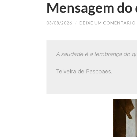
Mensagem do d
03/08/2026
/
DEIXE UM COMENTÁRIO
A saudade é a lembrança do qu
Teixeira de Pascoaes.