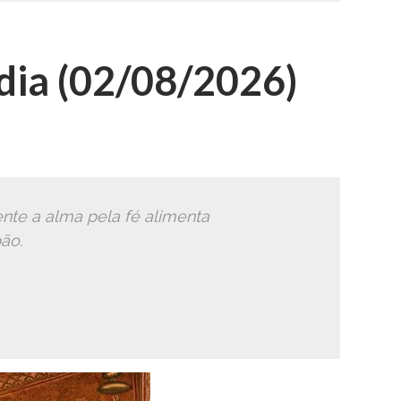
ia (02/08/2026)
nte a alma pela fé alimenta
ão.