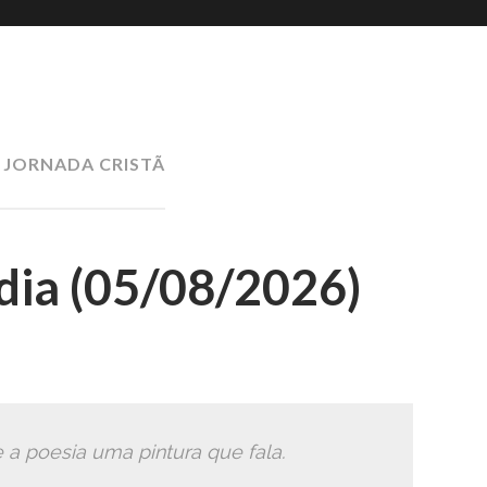
Romana
Ã
:
JORNADA CRISTÃ
ia (05/08/2026)
 a poesia uma pintura que fala.