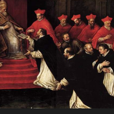
JO
Para a
RN
glória de
AD
Deus, em
comunhão
A
com a
Santa Igreja
CRI
Católica
Apostólica
ST