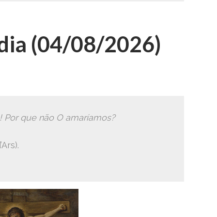
ia (04/08/2026)
! Por que não O amaríamos?
Ars).