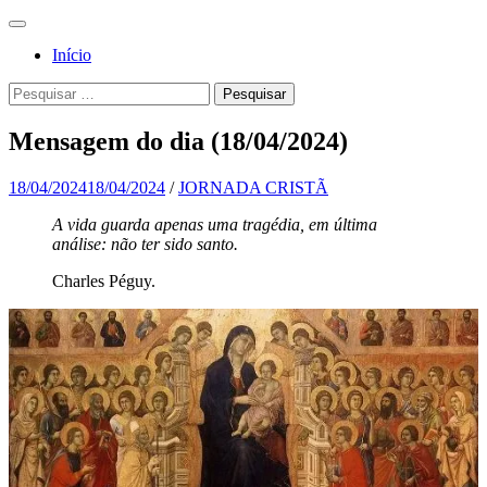
Pular
Menu
para
Para a
Jornada
Início
o
glória de
conteúdo
Cristã
Pesquisa
Pesquisar
Deus, em
por:
comunhão
Mensagem do dia (18/04/2024)
com a
Santa
18/04/2024
18/04/2024
/
JORNADA CRISTÃ
Igreja
A vida guarda apenas uma tragédia, em última
análise: não ter sido santo.
Católica
Apostólica
Charles Péguy.
Romana