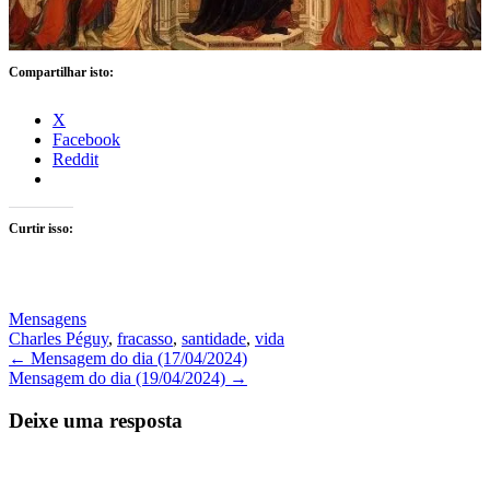
Compartilhar isto:
X
Facebook
Reddit
Curtir isso:
Mensagens
Charles Péguy
,
fracasso
,
santidade
,
vida
Navegação
←
Mensagem do dia (17/04/2024)
Mensagem do dia (19/04/2024)
→
de
Posts
Deixe uma resposta