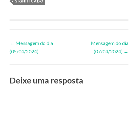
SIGNIFICADO
Navegação
←
Mensagem do dia
Mensagem do dia
(05/04/2024)
(07/04/2024)
→
de
Posts
Deixe uma resposta