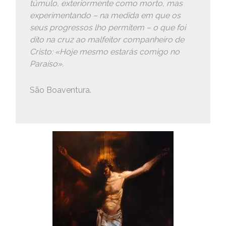
túmulo, exteriormente como morto, mas
experimentando – na medida em que os
seus progressos lho permitem – o que foi
dito na cruz ao malfeitor companheiro de
Cristo: «Hoje mesmo estarás comigo no
Paraíso».
São Boaventura.