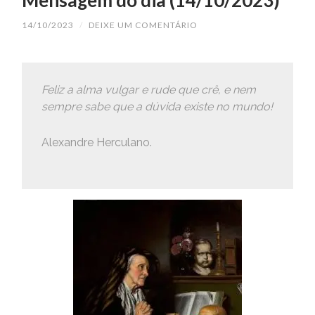
Mensagem do dia (14/10/2023)
14/10/2023
/
DEIXE UM COMENTÁRIO
Feliz a alma vulgar e rude que crê, e nem
sempre sabe que a dúvida existe no mundo!
Alexandre Herculano.