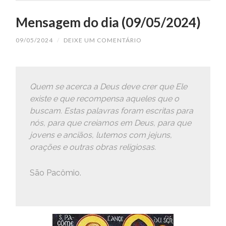
Mensagem do dia (09/05/2024)
09/05/2024
/
DEIXE UM COMENTÁRIO
Quem se acerca a Deus deve crer que Ele
existe e que recompensa aqueles que o
buscam. Estas palavras foram escritas para
nós, para que creiamos em Deus, para que
jovens e anciãos, lutemos com jejuns,
orações e outras obras religiosas.
São Pacômio.