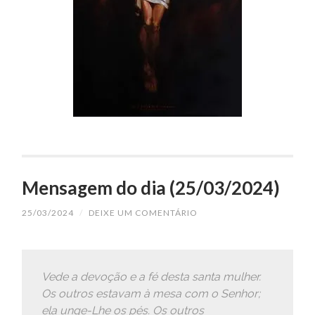
Mensagem do dia (25/03/2024)
25/03/2024
/
DEIXE UM COMENTÁRIO
Vede a devoção e a fé desta santa mulher.
Os outros estavam à mesa com o Senhor;
ela unge-Lhe os pés. Os outros