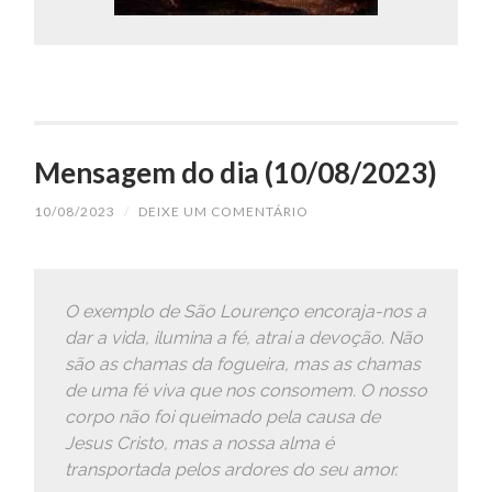
Mensagem do dia (10/08/2023)
10/08/2023
/
DEIXE UM COMENTÁRIO
O exemplo de São Lourenço encoraja-nos a
dar a vida, ilumina a fé, atrai a devoção. Não
são as chamas da fogueira, mas as chamas
de uma fé viva que nos consomem. O nosso
corpo não foi queimado pela causa de
Jesus Cristo, mas a nossa alma é
transportada pelos ardores do seu amor.