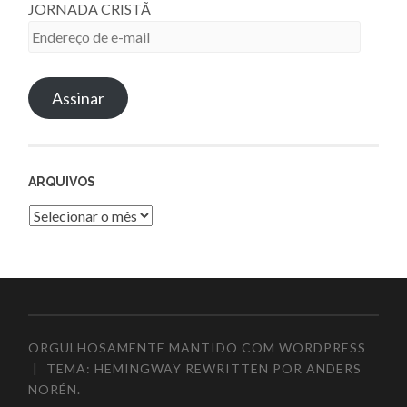
JORNADA CRISTÃ
Endereço
de
e-
Assinar
mail
ARQUIVOS
Arquivos
ORGULHOSAMENTE MANTIDO COM WORDPRESS
|
TEMA: HEMINGWAY REWRITTEN POR
ANDERS
NORÉN
.