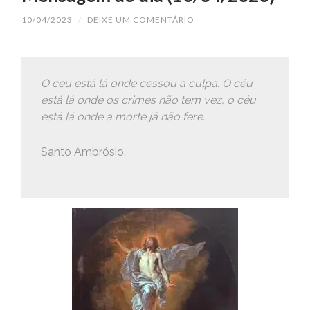
10/04/2023
/
DEIXE UM COMENTÁRIO
O céu está lá onde cessou a culpa. O céu
está lá onde os crimes não tem vez, o céu
está lá onde a morte já não fere.
Santo Ambrósio.