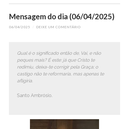
Mensagem do dia (06/04/2025)
06/04/2025
/
DEIXE UM COMENTÁRIO
Qual é o significado então de, Vai, e não
peques mais? É este: já que Cristo te
redimiu, deixa-te corrigir pela Graça; o
castigo não te reformaria, mas apenas te
afligiria.
Santo Ambrósio.