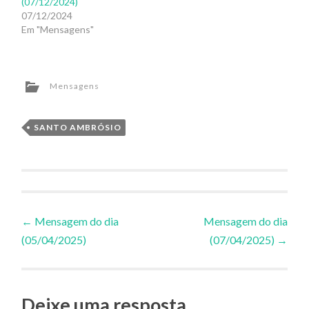
(07/12/2024)
07/12/2024
Em "Mensagens"
Mensagens
SANTO AMBRÓSIO
Navegação
←
Mensagem do dia
Mensagem do dia
(05/04/2025)
(07/04/2025)
→
de
Posts
Deixe uma resposta