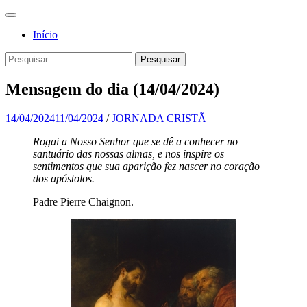
Pular
Menu
para
Para a
Jornada
Início
o
glória de
conteúdo
Cristã
Pesquisa
Pesquisar
Deus, em
por:
comunhão
Mensagem do dia (14/04/2024)
com a
Santa
14/04/2024
11/04/2024
/
JORNADA CRISTÃ
Igreja
Rogai a Nosso Senhor que se dê a conhecer no
santuário das nossas almas, e nos inspire os
Católica
sentimentos que sua aparição fez nascer no coração
Apostólica
dos apóstolos.
Romana
Padre Pierre Chaignon.