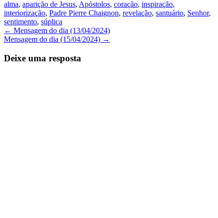
alma
,
aparição de Jesus
,
Apóstolos
,
coração
,
inspiração
,
interiorização
,
Padre Pierre Chaignon
,
revelação
,
santuário
,
Senhor
,
sentimento
,
súplica
Navegação
←
Mensagem do dia (13/04/2024)
Mensagem do dia (15/04/2024)
→
de
Posts
Deixe uma resposta