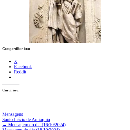
Compartilhar isto:
X
Facebook
Reddit
Curtir isso:
Mensagens
Santo Inácio de Antioquia
Navegação
←
Mensagem do dia (16/10/2024)
Mensagem do dia (18/10/2024)
→