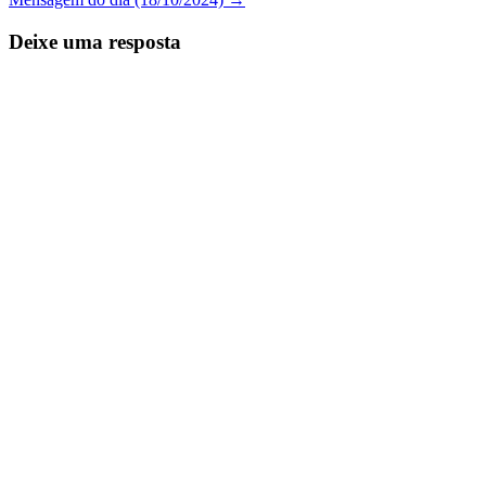
de
Posts
Deixe uma resposta