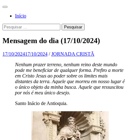
Pular
Menu
para
Para a
Jornada
Início
o
glória de
conteúdo
Cristã
Pesquisa
Pesquisar
Deus, em
por:
comunhão
Mensagem do dia (17/10/2024)
com a
Santa
17/10/2024
17/10/2024
/
JORNADA CRISTÃ
Igreja
Nenhum prazer terreno, nenhum reino deste mundo
pode me beneficiar de qualquer forma. Prefiro a morte
Católica
em Cristo Jesus ao poder sobre os limites mais
Apostólica
distantes da terra. Aquele que morreu em nosso lugar é
o único objeto da minha busca. Aquele que ressuscitou
Romana
por nós é meu único desejo.
Santo Inácio de Antioquia.