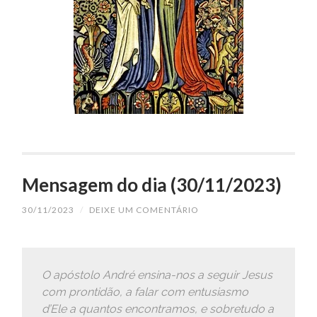
Mensagem do dia (30/11/2023)
30/11/2023
/
DEIXE UM COMENTÁRIO
O apóstolo André ensina-nos a seguir Jesus
com prontidão, a falar com entusiasmo
d’Ele a quantos encontramos, e sobretudo a