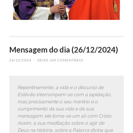
Mensagem do dia (26/12/2024)
26/12/2024
/
DEIXE UM COMENTÁRIO
Repentinamente, a vida e o discurso de
Estêvão interrompem-se com a lapidação,
mas precisamente o seu martírio é o
cumprimento da sua vida e da sua
mensagem: ele torna-se um só com Cristo.
Assim, a sua meditação sobre o agir de
Deus na história, sobre a Palavra divina que