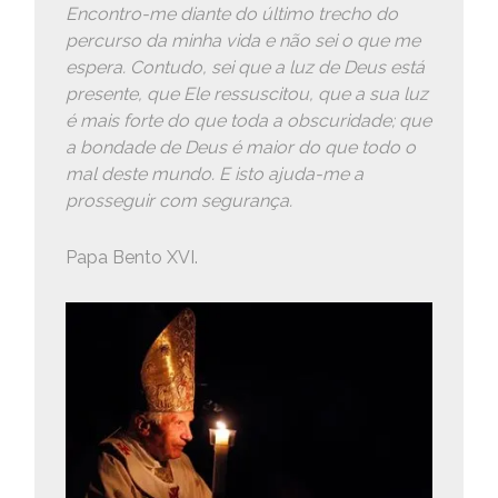
Encontro-me diante do último trecho do
percurso da minha vida e não sei o que me
espera. Contudo, sei que a luz de Deus está
presente, que Ele ressuscitou, que a sua luz
é mais forte do que toda a obscuridade; que
a bondade de Deus é maior do que todo o
mal deste mundo. E isto ajuda-me a
prosseguir com segurança.
Papa Bento XVI.