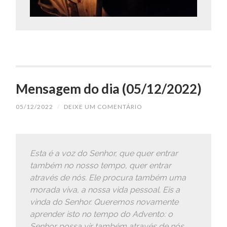
Mensagem do dia (05/12/2022)
05/12/2022
/
DEIXE UM COMENTÁRIO
Esta é a voz do Senhor, que quer entrar
também no nosso tempo, quer entrar
através de nós. Ele procura também uma
morada viva, a nossa vida pessoal. Eis a
vinda do Senhor. Queremos novamente
aprender isto no tempo do Advento: o
Senhor possa vir também através de nós.