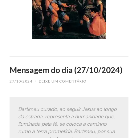
Mensagem do dia (27/10/2024)
27/10/2024
/
DEIXE UM COMENTÁRIO
Bartimeu curado, ao seguir Jesus ao longo
da estrada, representa a humanidade que,
iluminada pela fé, se coloca a caminho
rumo à terra prometida. Bartimeu, por sua