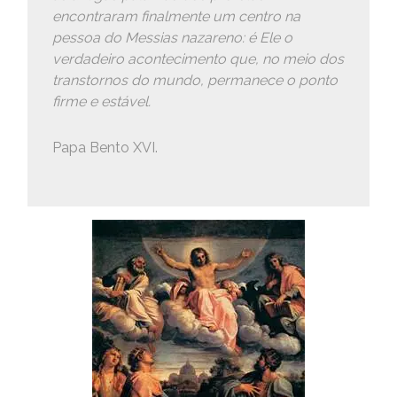
encontraram finalmente um centro na
pessoa do Messias nazareno: é Ele o
verdadeiro acontecimento que, no meio dos
transtornos do mundo, permanece o ponto
firme e estável.
Papa Bento XVI.