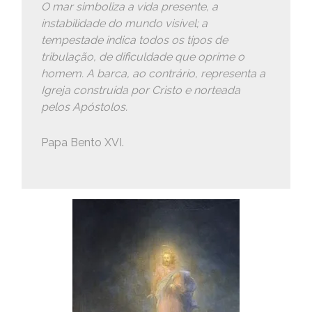
O mar simboliza a vida presente, a
instabilidade do mundo visível; a
tempestade indica todos os tipos de
tribulação, de dificuldade que oprime o
homem. A barca, ao contrário, representa a
Igreja construída por Cristo e norteada
pelos Apóstolos.
Papa Bento XVI.