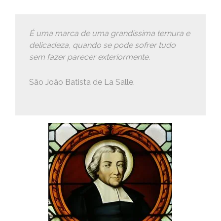
É uma marca de uma grandíssima ternura e
delicadeza, quando se pode sofrer tudo
sem fazer parecer exteriormente.
São João Batista de La Salle.