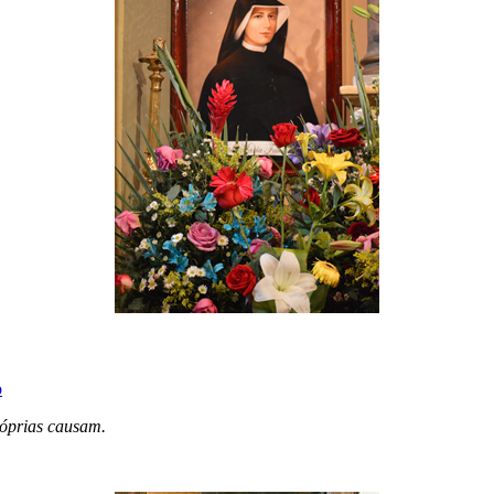
o
róprias causam.