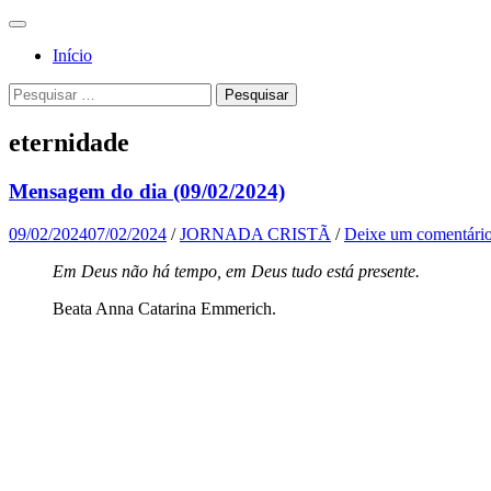
Pular
Menu
para
Para a
Jornada
Início
o
glória de
conteúdo
Cristã
Pesquisa
Pesquisar
Deus, em
por:
comunhão
eternidade
com a
Santa
Mensagem do dia (09/02/2024)
Igreja
09/02/2024
07/02/2024
/
JORNADA CRISTÃ
/
Deixe um comentári
Católica
Em Deus não há tempo, em Deus tudo está presente.
Apostólica
Romana
Beata Anna Catarina Emmerich.