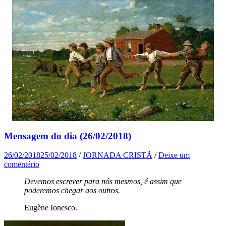
Mensagem do dia (26/02/2018)
26/02/2018
25/02/2018
/
JORNADA CRISTÃ
/
Deixe um
comentário
Devemos escrever para nós mesmos, é assim que
poderemos chegar aos outros.
Eugène Ionesco.