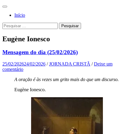
Pular
Menu
para
Para a
Jornada
Início
o
glória de
conteúdo
Cristã
Pesquisa
Pesquisar
Deus, em
por:
comunhão
Eugène Ionesco
com a
Santa
Mensagem do dia (25/02/2026)
Igreja
25/02/2026
24/02/2026
/
JORNADA CRISTÃ
/
Deixe um
Católica
comentário
Apostólica
A oração é às vezes um grito mais do que um discurso.
Romana
Eugène Ionesco.