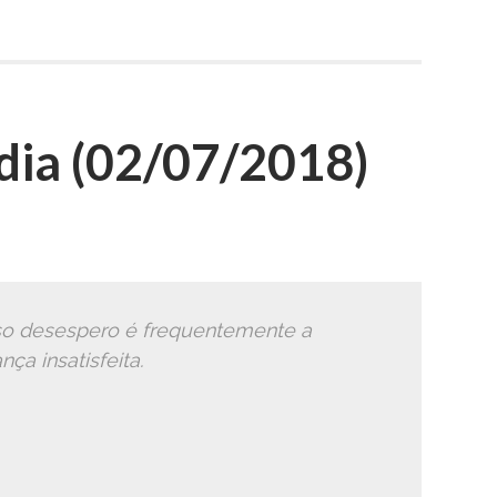
ia (02/07/2018)
o desespero é frequentemente a
ça insatisfeita.