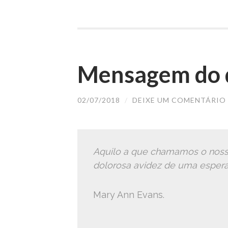
Mensagem do d
02/07/2018
/
DEIXE UM COMENTÁRIO
Aquilo a que chamamos o noss
dolorosa avidez de uma esperan
Mary Ann Evans.