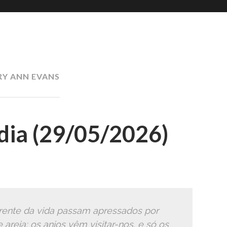
Romana
Ã
Y ANN EVANS
ia (29/05/2026)
ente da vida passam apressados por
reia; os anjos vêm visitar-nos, e só os