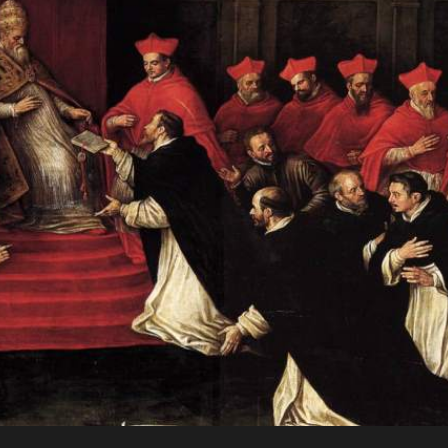
JO
Para a
RN
glória de
AD
Deus, em
comunhão
A
com a
Santa Igreja
CRI
Católica
Apostólica
ST