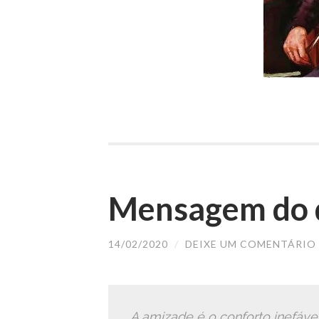
Mensagem do d
14/02/2020
/
DEIXE UM COMENTÁRIO
A amizade é o conforto inefáve