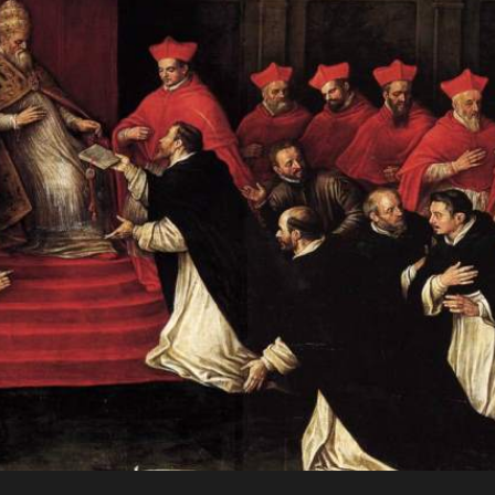
JO
Para a
RN
glória de
AD
Deus, em
comunhão
A
com a
Santa Igreja
CRI
Católica
Apostólica
ST