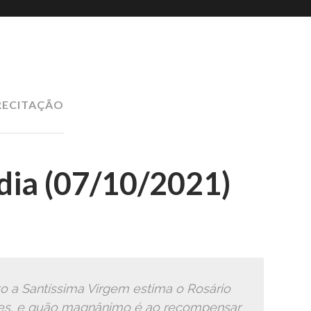
Romana
Ã
RECITAÇÃO
ia (07/10/2021)
o a Santíssima Virgem estima o Rosário
es, e quão magnânimo é ao recompensar