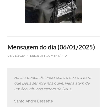
Mensagem do dia (06/01/2025)
06/01/2025
/
DEIXE UM COMENTÁRIO
Há tão pouca distância entre o céu e a terra
que Deus sempre nos ouve. Nada além de
um fino véu nos separa de Deus.
Santo André Bessette.