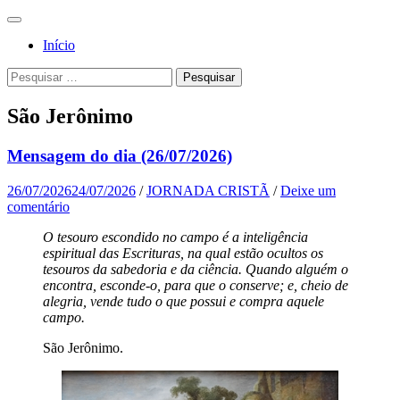
Pular
Menu
para
Para a
Jornada
Início
o
glória de
conteúdo
Cristã
Pesquisa
Pesquisar
Deus, em
por:
comunhão
São Jerônimo
com a
Santa
Mensagem do dia (26/07/2026)
Igreja
26/07/2026
24/07/2026
/
JORNADA CRISTÃ
/
Deixe um
Católica
comentário
Apostólica
O tesouro escondido no campo é a inteligência
Romana
espiritual das Escrituras, na qual estão ocultos os
tesouros da sabedoria e da ciência. Quando alguém o
encontra, esconde-o, para que o conserve; e, cheio de
alegria, vende tudo o que possui e compra aquele
campo.
São Jerônimo.