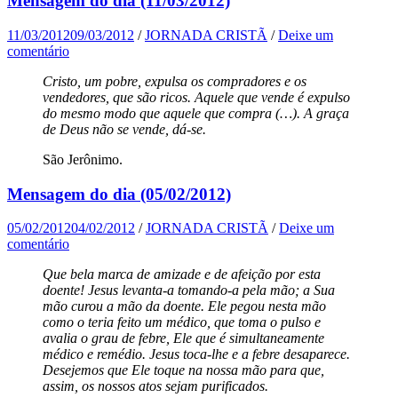
Mensagem do dia (11/03/2012)
11/03/2012
09/03/2012
/
JORNADA CRISTÃ
/
Deixe um
comentário
Cristo, um pobre, expulsa os compradores e os
vendedores, que são ricos. Aquele que vende é expulso
do mesmo modo que aquele que compra (…). A graça
de Deus não se vende, dá-se.
São Jerônimo.
Mensagem do dia (05/02/2012)
05/02/2012
04/02/2012
/
JORNADA CRISTÃ
/
Deixe um
comentário
Que bela marca de amizade e de afeição por esta
doente! Jesus levanta-a tomando-a pela mão; a Sua
mão curou a mão da doente. Ele pegou nesta mão
como o teria feito um médico, que toma o pulso e
avalia o grau de febre, Ele que é simultaneamente
médico e remédio. Jesus toca-lhe e a febre desaparece.
Desejemos que Ele toque na nossa mão para que,
assim, os nossos atos sejam purificados.