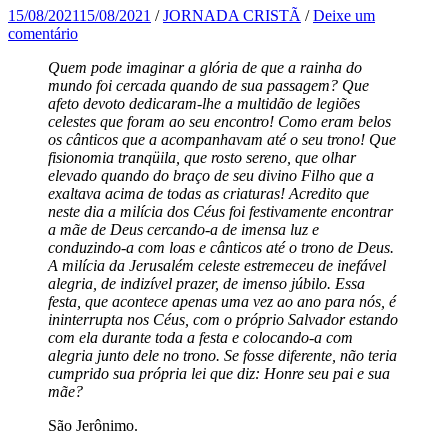
15/08/2021
15/08/2021
/
JORNADA CRISTÃ
/
Deixe um
comentário
Quem pode imaginar a glória de que a rainha do
mundo foi cercada quando de sua passagem? Que
afeto devoto dedicaram-lhe a multidão de legiões
celestes que foram ao seu encontro! Como eram belos
os cânticos que a acompanhavam até o seu trono! Que
fisionomia tranqüila, que rosto sereno, que olhar
elevado quando do braço de seu divino Filho que a
exaltava acima de todas as criaturas! Acredito que
neste dia a milícia dos Céus foi festivamente encontrar
a mãe de Deus cercando-a de imensa luz e
conduzindo-a com loas e cânticos até o trono de Deus.
A milícia da Jerusalém celeste estremeceu de inefável
alegria, de indizível prazer, de imenso júbilo. Essa
festa, que acontece apenas uma vez ao ano para nós, é
ininterrupta nos Céus, com o próprio Salvador estando
com ela durante toda a festa e colocando-a com
alegria junto dele no trono. Se fosse diferente, não teria
cumprido sua própria lei que diz: Honre seu pai e sua
mãe?
São Jerônimo.