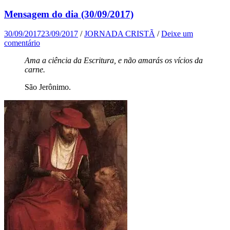
Mensagem do dia (30/09/2017)
30/09/2017
23/09/2017
/
JORNADA CRISTÃ
/
Deixe um
comentário
Ama a ciência da Escritura, e não amarás os vícios da
carne.
São Jerônimo.