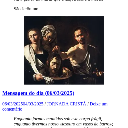
São Jerônimo.
Mensagem do dia (06/03/2025)
06/03/2025
04/03/2025
/
JORNADA CRISTÃ
/
Deixe um
comentário
Enquanto formos mantidos sob este corpo frágil,
enquanto tivermos nosso «tesouro em vasos de barro»;