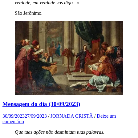
verdade, em verdade vos digo…».
São Jerônimo.
Mensagem do dia (30/09/2023)
30/09/2023
27/09/2023
/
JORNADA CRISTÃ
/
Deixe um
comentário
Que tuas ações não desmintam tuas palavras.