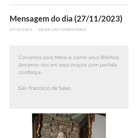
Mensagem do dia (27/11/2023)
27/11/2023
/
DEIXE UM COMENTÁRIO
Corramos para Maria e, como seus filhinhos,
lancemo-nos em seus braços com perfeita
confiança.
São Francisco de Sales.