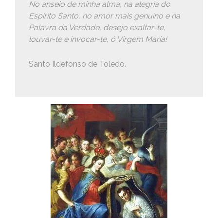
No anseio de minha alma, na alegria do
Espírito Santo, no amor mais genuíno e na
Palavra da Verdade, desejo exaltar-te,
louvar-te e invocar-te, ó Virgem Maria!
Santo Ildefonso de Toledo.