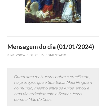
Mensagem do dia (01/01/2024)
01/01/2024
/
DEIXE UM COMENTÁRIO
Quem ama mais Jesus pobre e crucificado,
no presépio, que a Sua Santa Mãe! Ninguém
no mundo, mesmo entre os Anjos, amou e
ama tão ardentemente o Senhor Jesus
como a Mãe de Deus.