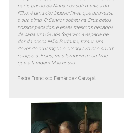
participação de Maria nos sofrimentos do
Filho; é uma dor indescritível, que atravessa
a sua alma. O Senhor sofreu na Cruz pelos
nossos pecados; e esses mesmos pecados
de cada um de nós forjaram a espada de
dor da nossa Mãe. Portanto, temos um
dever de reparação e desagravo não só em
relação a Jesus, mas também à sua Mãe,
que é também Mãe nossa.
Padre Francisco Fernández Carvajal.