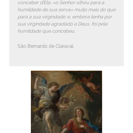
conceber d’Ele, «o Senhor olhou para a
humildade de sua serva» muito mais do que
para a sua virgindade; e, embora tenha por
sua virgindade agradado a Deus, foi pela
humildade que concebeu.
São Bernardo de Claraval.