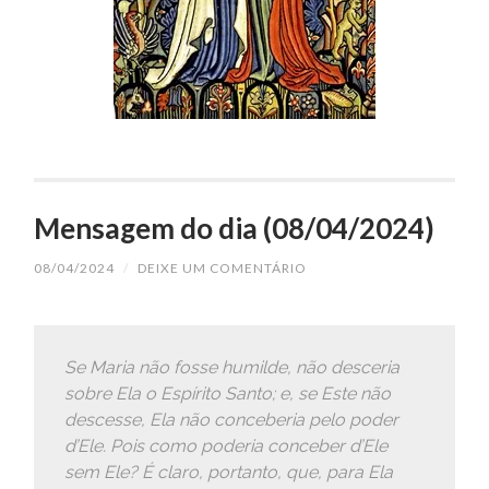
Mensagem do dia (08/04/2024)
08/04/2024
/
DEIXE UM COMENTÁRIO
Se Maria não fosse humilde, não desceria
sobre Ela o Espírito Santo; e, se Este não
descesse, Ela não conceberia pelo poder
d’Ele. Pois como poderia conceber d’Ele
sem Ele? É claro, portanto, que, para Ela