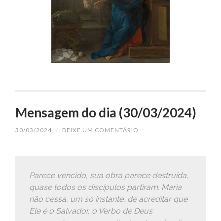
Mensagem do dia (30/03/2024)
30/03/2024
/
DEIXE UM COMENTÁRIO
Parece vencido, sua obra parece destruída,
quase todos os discípulos partiram. Maria
não cessa, um só instante, de acreditar que
Ele é o Salvador, o Verbo de Deus