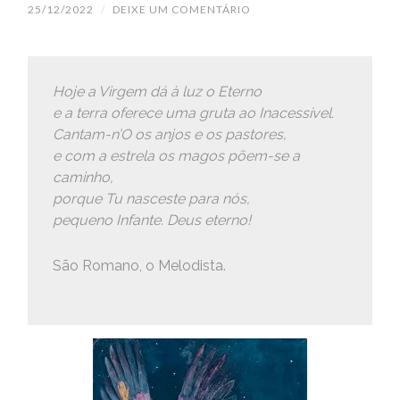
25/12/2022
/
DEIXE UM COMENTÁRIO
Hoje a Virgem dá à luz o Eterno
e a terra oferece uma gruta ao Inacessível.
Cantam-n’O os anjos e os pastores,
e com a estrela os magos põem-se a
caminho,
porque Tu nasceste para nós,
pequeno Infante. Deus eterno!
São Romano, o Melodista.