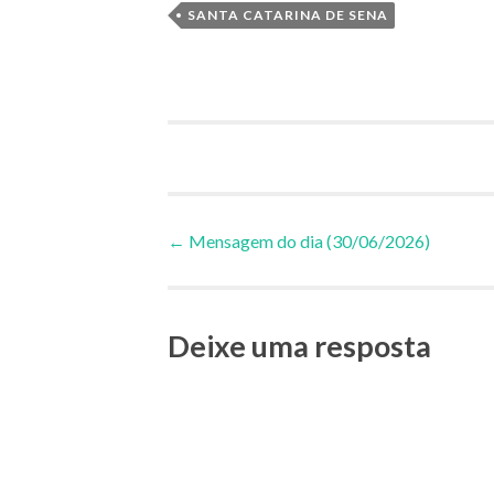
SANTA CATARINA DE SENA
Navegação
←
Mensagem do dia (30/06/2026)
de
Deixe uma resposta
Posts