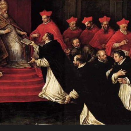
JO
Para a
RN
glória de
AD
Deus, em
comunhão
A
com a
Santa Igreja
CRI
Católica
Apostólica
ST