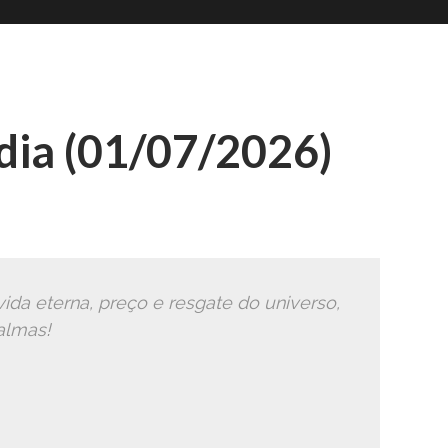
Romana
Ã
ia (01/07/2026)
ida eterna, preço e resgate do universo,
almas!