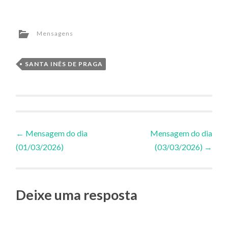
Mensagens
SANTA INÊS DE PRAGA
Navegação
←
Mensagem do dia
Mensagem do dia
(01/03/2026)
(03/03/2026)
→
de
Posts
Deixe uma resposta