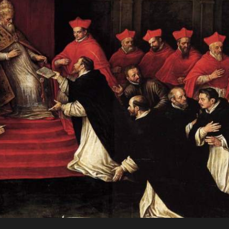
JO
Para a
RN
glória de
AD
Deus, em
comunhão
A
com a
Santa Igreja
CRI
Católica
Apostólica
ST