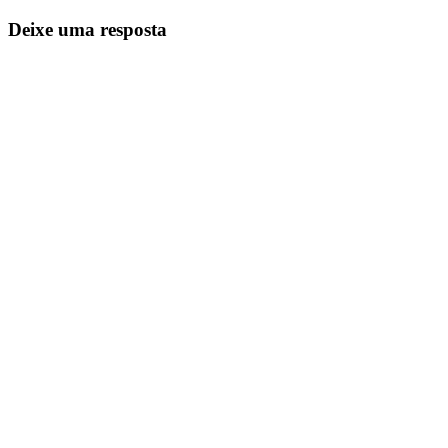
de
Posts
Deixe uma resposta