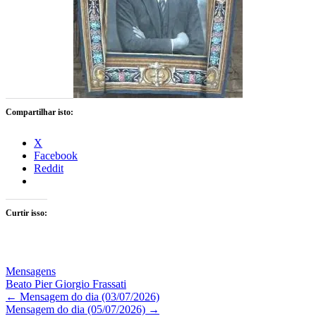
Compartilhar isto:
X
Facebook
Reddit
Curtir isso:
Mensagens
Beato Pier Giorgio Frassati
Navegação
←
Mensagem do dia (03/07/2026)
Mensagem do dia (05/07/2026)
→