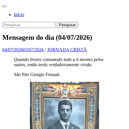
Pular
Menu
para
Para a
Jornada
Início
o
glória de
conteúdo
Cristã
Pesquisa
Pesquisar
Deus, em
por:
comunhão
Mensagem do dia (04/07/2026)
com a
Santa
04/07/2026
03/07/2026
/
JORNADA CRISTÃ
Igreja
Quando tiveres consumido todo a ti mesmo pelos
outros, então terás verdadeiramente vivido.
Católica
Apostólica
São Pier Giorgio Frassati.
Romana