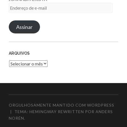
Endereço
de
e-
Assinar
mail
ARQUIVOS
Arquivos
ORGULHOSAMENTE MANTIDO COM WORDPRESS
|
TEMA: HEMINGWAY REWRITTEN POR
ANDERS
NORÉN
.