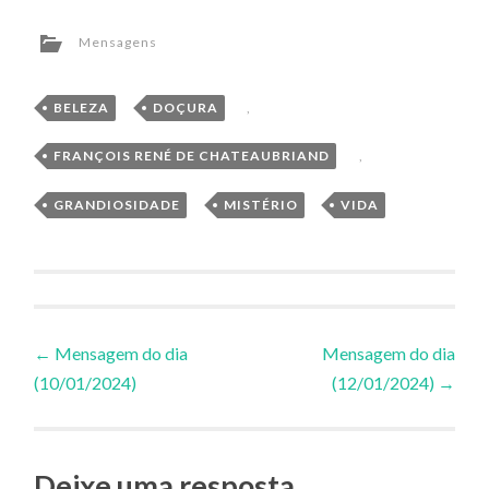
Mensagens
BELEZA
,
DOÇURA
,
FRANÇOIS RENÉ DE CHATEAUBRIAND
,
GRANDIOSIDADE
,
MISTÉRIO
,
VIDA
Navegação
←
Mensagem do dia
Mensagem do dia
(10/01/2024)
(12/01/2024)
→
de
Posts
Deixe uma resposta