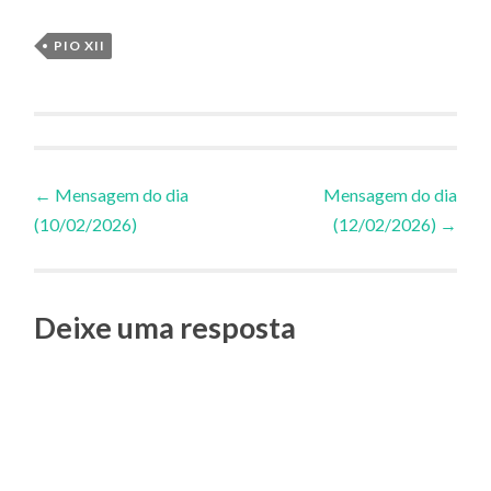
PIO XII
Navegação
←
Mensagem do dia
Mensagem do dia
(10/02/2026)
(12/02/2026)
→
de
Posts
Deixe uma resposta