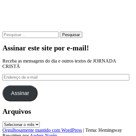
Pesquisar
por:
Assinar este site por e-mail!
Receba as mensagens do dia e outros textos de JORNADA
CRISTÃ
Endereço
de
e-
mail
Assinar
Arquivos
Arquivos
Orgulhosamente mantido com WordPress
|
Tema: Hemingway
Rewritten por
Anders Norén
.