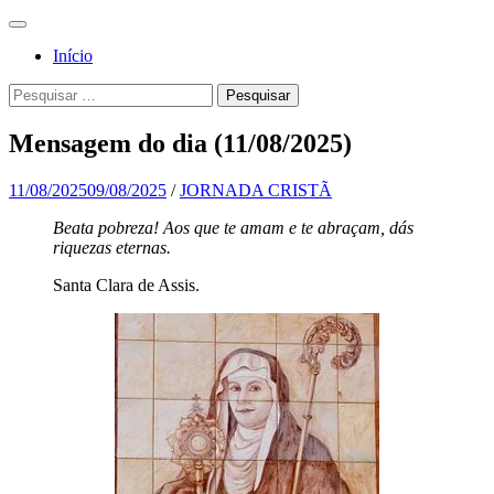
Pular
Menu
para
Para a
Jornada
Início
o
glória de
conteúdo
Cristã
Pesquisa
Pesquisar
Deus, em
por:
comunhão
Mensagem do dia (11/08/2025)
com a
Santa
11/08/2025
09/08/2025
/
JORNADA CRISTÃ
Igreja
Beata pobreza! Aos que te amam e te abraçam, dás
riquezas eternas.
Católica
Apostólica
Santa Clara de Assis.
Romana