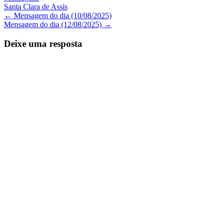
Santa Clara de Assis
Navegação
←
Mensagem do dia (10/08/2025)
Mensagem do dia (12/08/2025)
→
de
Posts
Deixe uma resposta