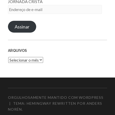
JORNADA CRISTÃ
Endereço
de
e-
Assinar
mail
ARQUIVOS
Arquivos
ORGULHOSAMENTE MANTIDO COM WORDPRESS
|
TEMA: HEMINGWAY REWRITTEN POR
ANDERS
NORÉN
.