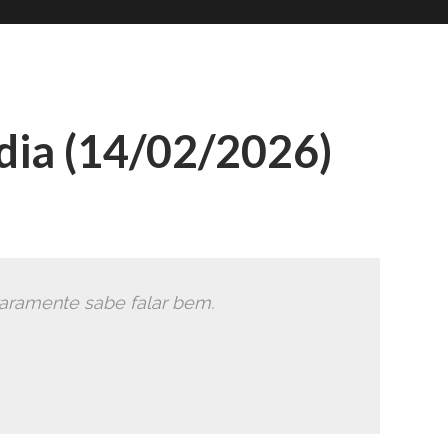
Romana
Ã
ia (14/02/2026)
raramente sabe falar bem.