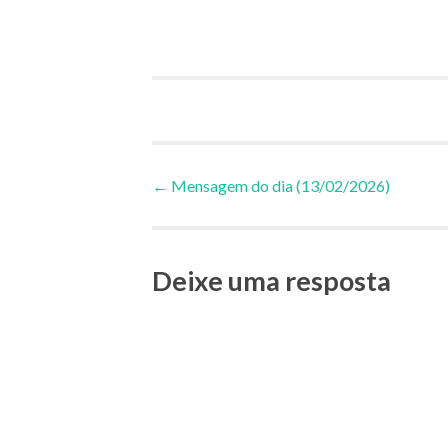
Navegação
←
Mensagem do dia (13/02/2026)
de
Deixe uma resposta
Posts