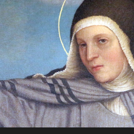
JO
Para a
RN
glória de
AD
Deus, em
comunhão
A
com a
Santa Igreja
CRI
Católica
Apostólica
ST