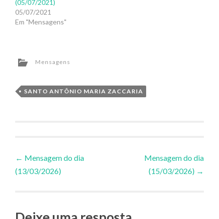
(05/07/2021)
05/07/2021
Em "Mensagens"
Mensagens
SANTO ANTÔNIO MARIA ZACCARIA
Navegação
←
Mensagem do dia
Mensagem do dia
(13/03/2026)
(15/03/2026)
→
de
Posts
Deixe uma resposta