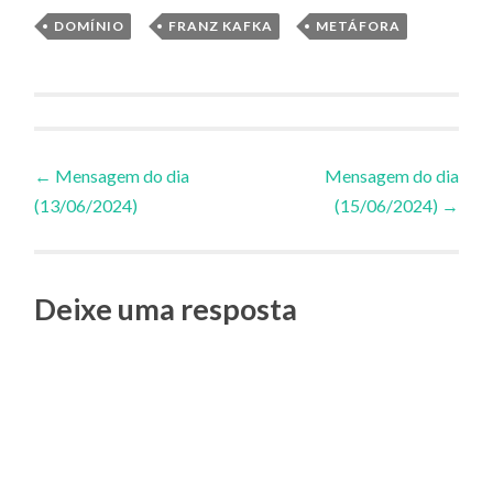
DOMÍNIO
,
FRANZ KAFKA
,
METÁFORA
Navegação
←
Mensagem do dia
Mensagem do dia
(13/06/2024)
(15/06/2024)
→
de
Posts
Deixe uma resposta