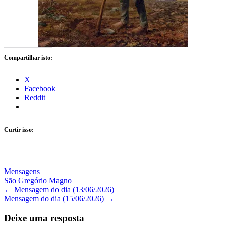
Compartilhar isto:
X
Facebook
Reddit
Curtir isso:
Mensagens
São Gregório Magno
Navegação
←
Mensagem do dia (13/06/2026)
Mensagem do dia (15/06/2026)
→
de
Posts
Deixe uma resposta