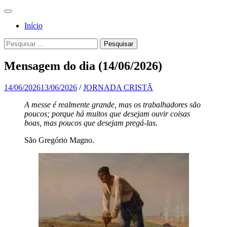
Pular
Menu
para
Para a
Jornada
Início
o
glória de
conteúdo
Cristã
Pesquisa
Pesquisar
Deus, em
por:
comunhão
Mensagem do dia (14/06/2026)
com a
Santa
14/06/2026
13/06/2026
/
JORNADA CRISTÃ
Igreja
A messe é realmente grande, mas os trabalhadores são
poucos; porque há muitos que desejam ouvir coisas
Católica
boas, mas poucos que desejam pregá-las.
Apostólica
São Gregório Magno.
Romana