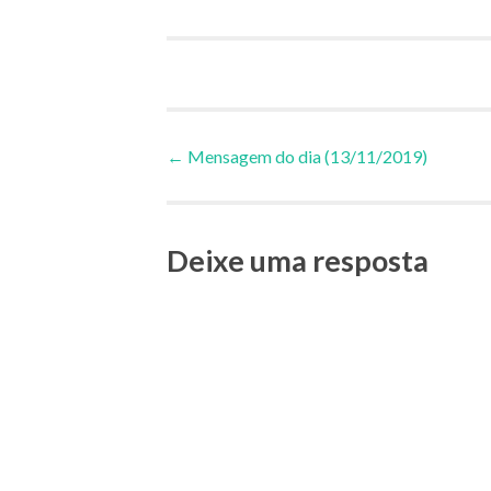
Navegação
←
Mensagem do dia (13/11/2019)
de
Deixe uma resposta
Posts