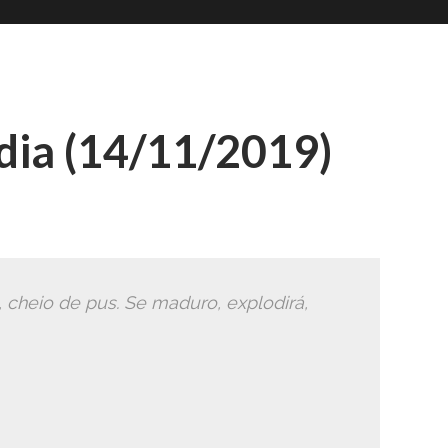
Romana
Ã
ia (14/11/2019)
cheio de pus. Se maduro, explodirá,