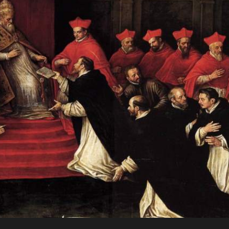
JO
Para a
RN
glória de
AD
Deus, em
comunhão
A
com a
Santa Igreja
CRI
Católica
Apostólica
ST