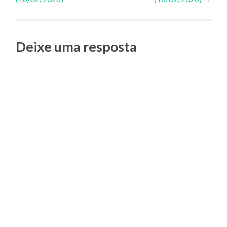
de
Posts
Deixe uma resposta