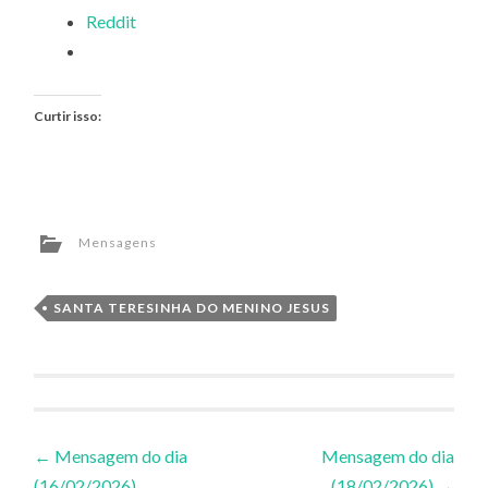
Reddit
Curtir isso:
Mensagens
SANTA TERESINHA DO MENINO JESUS
Navegação
←
Mensagem do dia
Mensagem do dia
(16/02/2026)
(18/02/2026)
→