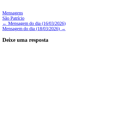
Mensagens
São Patrício
Navegação
←
Mensagem do dia (16/03/2026)
Mensagem do dia (18/03/2026)
→
de
Posts
Deixe uma resposta