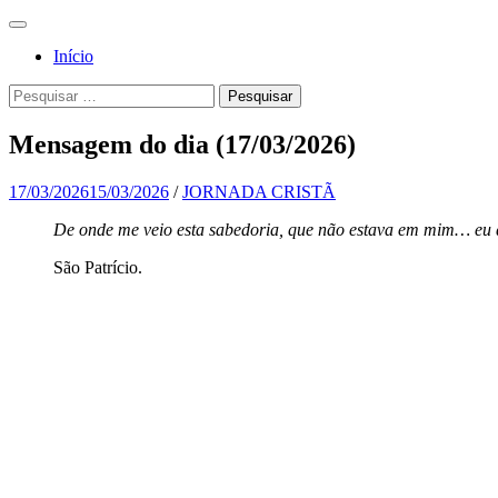
Pular
Menu
para
Para a
Jornada
Início
o
glória de
conteúdo
Cristã
Pesquisa
Pesquisar
Deus, em
por:
comunhão
Mensagem do dia (17/03/2026)
com a
Santa
17/03/2026
15/03/2026
/
JORNADA CRISTÃ
Igreja
De onde me veio esta sabedoria, que não estava em mim… eu 
Católica
São Patrício.
Apostólica
Romana