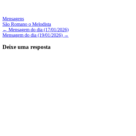
Mensagens
São Romano o Melodista
Navegação
←
Mensagem do dia (17/01/2026)
Mensagem do dia (19/01/2026)
→
de
Posts
Deixe uma resposta