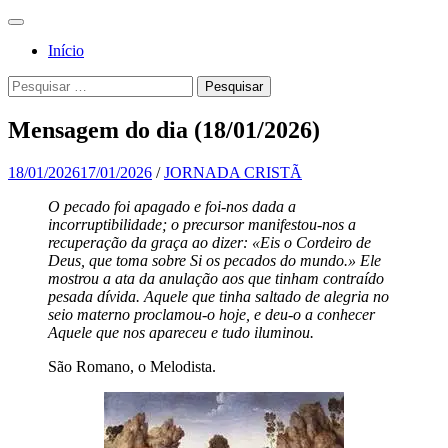
Pular
Menu
para
Para a
Jornada
Início
o
glória de
conteúdo
Cristã
Pesquisa
Pesquisar
Deus, em
por:
comunhão
Mensagem do dia (18/01/2026)
com a
Santa
18/01/2026
17/01/2026
/
JORNADA CRISTÃ
Igreja
O pecado foi apagado e foi-nos dada a
incorruptibilidade; o precursor manifestou-nos a
Católica
recuperação da graça ao dizer: «Eis o Cordeiro de
Apostólica
Deus, que toma sobre Si os pecados do mundo.» Ele
mostrou a ata da anulação aos que tinham contraído
Romana
pesada dívida. Aquele que tinha saltado de alegria no
seio materno proclamou-o hoje, e deu-o a conhecer
Aquele que nos apareceu e tudo iluminou.
São Romano, o Melodista.