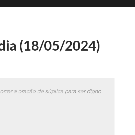
Romana
Ã
ia (18/05/2024)
rer a oração de súplica para ser digno