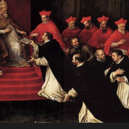
JO
Para a
RN
glória de
AD
Deus, em
comunhão
A
com a
Santa Igreja
CRI
Católica
Apostólica
ST