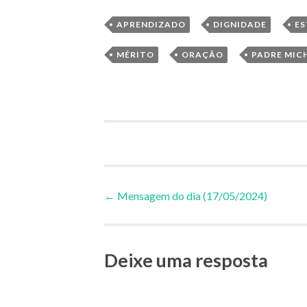
,
,
APRENDIZADO
DIGNIDADE
E
,
,
MÉRITO
ORAÇÃO
PADRE MIC
Navegação
←
Mensagem do dia (17/05/2024)
de
Deixe uma resposta
Posts