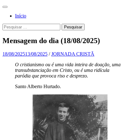
Pular
Menu
para
Para a
Jornada
Início
o
glória de
conteúdo
Cristã
Pesquisa
Pesquisar
Deus, em
por:
comunhão
Mensagem do dia (18/08/2025)
com a
Santa
18/08/2025
13/08/2025
/
JORNADA CRISTÃ
Igreja
O cristianismo ou é uma vida inteira de doação, uma
transubstanciação em Cristo, ou é uma ridícula
Católica
paródia que provoca riso e desprezo.
Apostólica
Santo Alberto Hurtado.
Romana