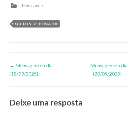
Mensagens
QUÍLON DE ESPARTA
Navegação
←
Mensagem do dia
Mensagem do dia
(18/09/2025)
(20/09/2025)
→
de
Posts
Deixe uma resposta