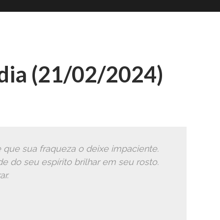
Romana
Ã
ia (21/02/2024)
 que sua fraqueza o deixe impaciente.
e do seu espírito brilhar em seu rosto.
ar.