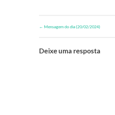
Navegação
←
Mensagem do dia (20/02/2024)
de
Deixe uma resposta
Posts