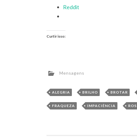
Reddit
Curtir isso:
Mensagens
,
,
ALEGRIA
BRILHO
BROTAR
,
,
FRAQUEZA
IMPACIÊNCIA
RO