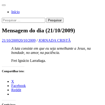
Pular
Menu
para
Para a
Jornada
Início
o
glória de
conteúdo
Cristã
Pesquisa
Pesquisar
Deus, em
por:
comunhão
Mensagem do dia (21/10/2009)
com a
Santa
21/10/2009
20/10/2009
/
JORNADA CRISTÃ
Igreja
A luta consiste em que eu seja semelhante a Jesus, na
bondade, no amor, na paciência.
Católica
Apostólica
Frei Ignácio Larrañaga.
Romana
Compartilhar isto:
X
Facebook
Reddit
Curtir isso: