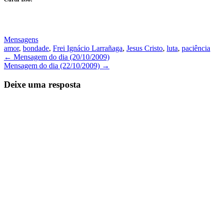
Mensagens
amor
,
bondade
,
Frei Ignácio Larrañaga
,
Jesus Cristo
,
luta
,
paciência
Navegação
←
Mensagem do dia (20/10/2009)
Mensagem do dia (22/10/2009)
→
de
Posts
Deixe uma resposta