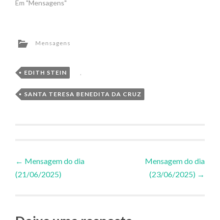
Em "Mensagens"
Mensagens
EDITH STEIN
,
SANTA TERESA BENEDITA DA CRUZ
Navegação
←
Mensagem do dia
Mensagem do dia
(21/06/2025)
(23/06/2025)
→
de
Posts