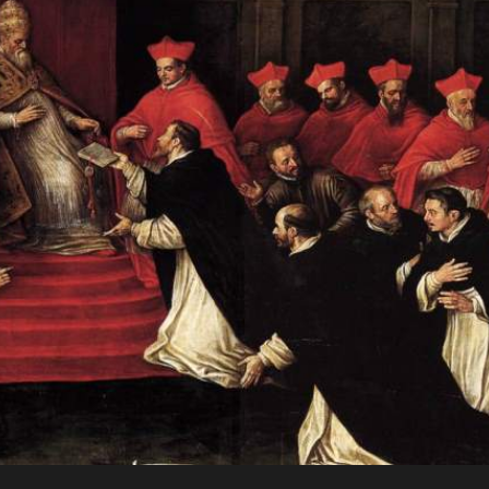
JO
Para a
RN
glória de
AD
Deus, em
comunhão
A
com a
Santa Igreja
CRI
Católica
Apostólica
ST