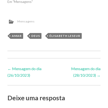
Em "Mensagens"
Mensagens
AMAR
,
DEUS
,
ÉLISABETH LESEUR
Navegação
←
Mensagem do dia
Mensagem do dia
(26/10/2023)
(28/10/2023)
→
de
Posts
Deixe uma resposta