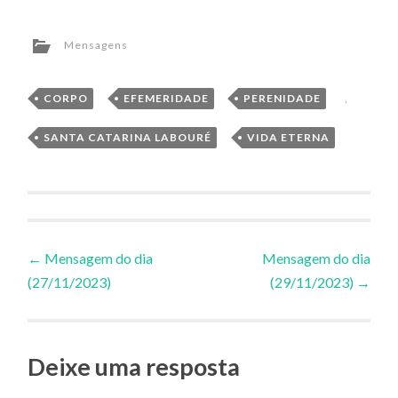
Mensagens
CORPO
,
EFEMERIDADE
,
PERENIDADE
,
SANTA CATARINA LABOURÉ
,
VIDA ETERNA
Navegação
←
Mensagem do dia
Mensagem do dia
(27/11/2023)
(29/11/2023)
→
de
Posts
Deixe uma resposta