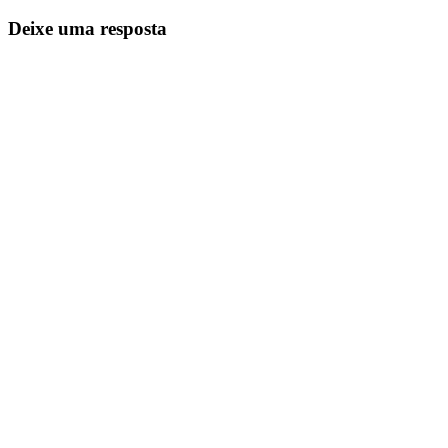
de
Posts
Deixe uma resposta