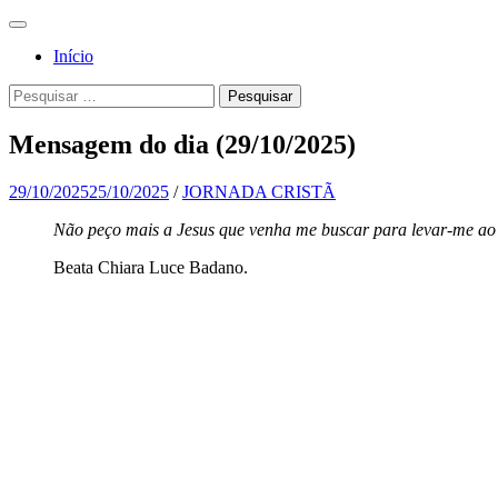
Pular
Menu
para
Para a
Jornada
Início
o
glória de
conteúdo
Cristã
Pesquisa
Pesquisar
Deus, em
por:
comunhão
Mensagem do dia (29/10/2025)
com a
Santa
29/10/2025
25/10/2025
/
JORNADA CRISTÃ
Igreja
Não peço mais a Jesus que venha me buscar para levar-me ao 
Católica
Beata Chiara Luce Badano.
Apostólica
Romana