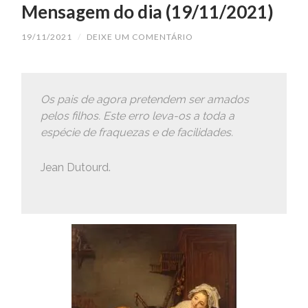
Mensagem do dia (19/11/2021)
19/11/2021
/
DEIXE UM COMENTÁRIO
Os pais de agora pretendem ser amados
pelos filhos. Este erro leva-os a toda a
espécie de fraquezas e de facilidades.
Jean Dutourd.