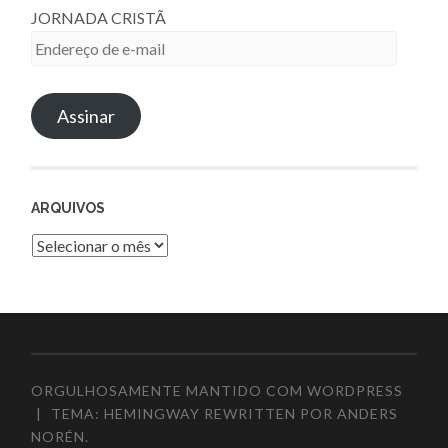
JORNADA CRISTÃ
Endereço
de
e-
Assinar
mail
ARQUIVOS
Arquivos
ORGULHOSAMENTE MANTIDO COM WORDPRESS
|
TEMA: HEMINGWAY REWRITTEN POR
ANDERS
NORÉN
.