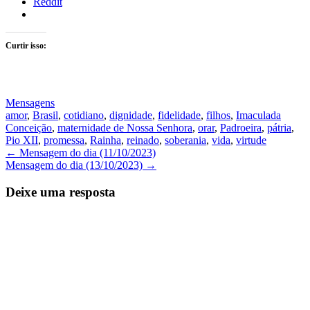
Reddit
Curtir isso:
Mensagens
amor
,
Brasil
,
cotidiano
,
dignidade
,
fidelidade
,
filhos
,
Imaculada
Conceição
,
maternidade de Nossa Senhora
,
orar
,
Padroeira
,
pátria
,
Pio XII
,
promessa
,
Rainha
,
reinado
,
soberania
,
vida
,
virtude
Navegação
←
Mensagem do dia (11/10/2023)
Mensagem do dia (13/10/2023)
→
de
Posts
Deixe uma resposta