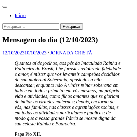
Pular
Menu
para
Para a
Jornada
Início
o
glória de
conteúdo
Cristã
Pesquisa
Pesquisar
Deus, em
por:
comunhão
Mensagem do dia (12/10/2023)
com a
Santa
12/10/2023
10/10/2023
/
JORNADA CRISTÃ
Igreja
Quantos aí de joelhos, aos pés da Imaculada Rainha e
Padroeira do Brasil, Lhe jurastes redobrada fidelidade
Católica
e amor, é mister que vos levanteis campeões decididos
Apostólica
da sua maternal Soberania, apostados a não
descansar, enquanto não A virdes reinar soberana em
Romana
tudo e em todos: primeiro em vós mesmos, na própria
vida e atividades, como filhos amantes que se gloriam
de imitar as virtudes maternas; depois, em torno de
vós, nas famílias, nas classes e agremiações sociais, e
em todas as atividades particulares e públicas; de
modo que a vossa grande Pátria se mostre digna da
sua celeste Rainha e Padroeira.
Papa Pio XII.